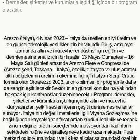
• Dernekler, şirketler ve kurumlarla işbirliği içinde bir program
olacaktır.
Arezzo (İtalya), 4 Nisan 2023 – İtalya’da üretilen en iyi üretim ve
en güncel teknolojik yenilikler için bir vitrindir. Bir iş, ama aynı
zamanda altın ve mücevher endüstrisi için eğitim ve
derinlemesine analiz için bir fırsattır. 13 Mayıs Cumartesi – 16
Mayıs Salı günleri arasında Arezzo Fiere e Congressi’de
(Arezzo şehri, Toskana – İtalya), özellikle İtalyan ve uluslararası
altın bölgelerinin üretim mükemmelliği için İtalyan Sergi Grubu
formatı olan Oroarezzo 2023, teknik-bilimsel bir programla daha
da zenginleştirilecektir Sektörün en güncel konularına yakından
bakmak için konferanslar düzenlenecektir. Program, dernekler,
şirketler ve kurumlarla işbirliği içinde altın ve mücevher
dünyasından yetkili sesleri içeren çeşitli derinlemesine anlar
sunuyor . İtalya’nın değerli metallerle ilgili Viyana Sözleşmesi’ne
bağlılığından kaynaklanan fırsatlardan sürdürülebilirlik ve tedarik
zinciri etiğine, üretim süreçlerinde inovasyondan kadınların
sektördeki rolüne ve dijitalleşmeye kadar uzanmaktadır. Fuar
merkezi oditoryumundadır ve ilk kez alıcılar salonundaki özel bir