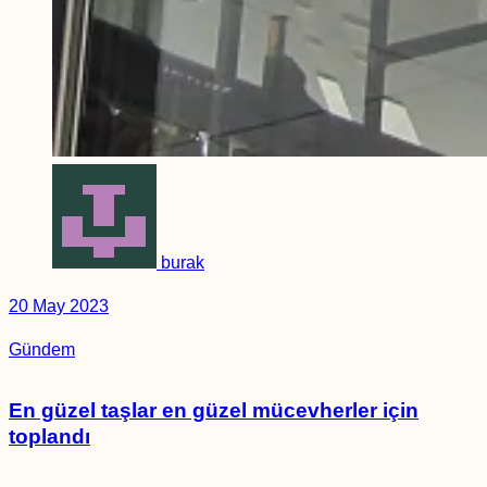
burak
20 May 2023
Gündem
En güzel taşlar en güzel mücevherler için
toplandı