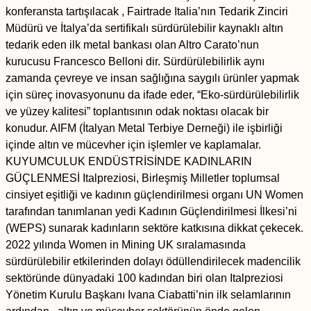
konferansta tartışılacak , Fairtrade Italia’nın Tedarik Zinciri
Müdürü ve İtalya’da sertifikalı sürdürülebilir kaynaklı altın
tedarik eden ilk metal bankası olan Altro Carato’nun
kurucusu Francesco Belloni dir. Sürdürülebilirlik aynı
zamanda çevreye ve insan sağlığına saygılı ürünler yapmak
için süreç inovasyonunu da ifade eder, “Eko-sürdürülebilirlik
ve yüzey kalitesi” toplantısının odak noktası olacak bir
konudur. AIFM (İtalyan Metal Terbiye Derneği) ile işbirliği
içinde altın ve mücevher için işlemler ve kaplamalar.
KUYUMCULUK ENDÜSTRİSİNDE KADINLARIN
GÜÇLENMESİ Italpreziosi, Birleşmiş Milletler toplumsal
cinsiyet eşitliği ve kadının güçlendirilmesi organı UN Women
tarafından tanımlanan yedi Kadının Güçlendirilmesi İlkesi’ni
(WEPS) sunarak kadınların sektöre katkısına dikkat çekecek.
2022 yılında Women in Mining UK sıralamasında
sürdürülebilir etkilerinden dolayı ödüllendirilecek madencilik
sektöründe dünyadaki 100 kadından biri olan Italpreziosi
Yönetim Kurulu Başkanı Ivana Ciabatti’nin ilk selamlarının