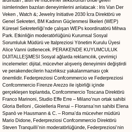
ardından , altın ve mücevher sektörünün önde gelen
isimlerinden bazıları deneyimlerini anlatacak : Iris Van Der
Veken , Watch &; Jewelry Initiative 2030 İcra Direktörü ve
Genel Sekreteri, BM Kadının Güçlenmesi İlkeleri (WEP)
Küresel Sekreterliği’nde çalışan WEPs koordinatörü Mihwa
Park. Etkinliğin moderatörlüğünü Kurumsal Sosyal
Sorumluluk Müdürü ve Italpreziosi Yönetim Kurulu Üyesi
Alice Vanni üstlenecek. PERAKENDE KUYUMCULUK
DIJITALLEŞMESI Sosyal ağlarda reklamcılık, çevrimiçi
incelemeler: dijital, mücevher alışveriş deneyimini değiştirdi
ve perakendecilerin hazırlıksız yakalanmaması çok
önemlidir. Federpreziosi Confcommercio ve Federpreziosi
Confcommercio Firenze Arezzo ile işbirliği içinde
gerçekleşen toplantıda, Confcommercio Toscana Direktörü
Franco Marinoni, Studio Effe Erre – Milano’nun ortak sahibi
Gloria Belloni , Gioielleria Renai – Floransa’nın sahibi Elena
Spanò ve Hausmann & C. – Roma’da mücevher müdürü
Mario Didone, Federpreziosi Confcommercio Direktörü
Steven Tranquilli’nin moderatörlüğünde, Federpreziosi’nin