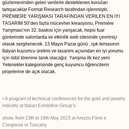
gözlemevinden gelen verilerle desteklenen konuları
tartışacaklar Format Research tarafından işlenmiştir.
PRÈMIERE YARIŞMASI TARAFINDAN VERILEN EN IYI
TASARIM 50’den fazla mücevher kreasyonu, Première
Yarışması’nın 32. baskısı için yarışacak, hepsi fuar
günlerinde salonlarda ve etkinlik web sitesinde çevrimiçi
olarak sergilenecek. 13 Mayıs Pazar günü , ışık temasının
İtalyan kuyumcu üretimi ve tasarımı açısından en iyi yorumu
için ödül törenine tanık olacağız. Yarışma ilk kez yeni
Yetenekler kategorisinde genç kuyumcu öğrencilerin
projelerine de açık olacak.
• A program of technical conferences for the gold and jewelry
industry at Italian Exhibition Group’s
show, from 13th to 16th May 2023 at Arezzo Fiere e
Congressi in Tuscany