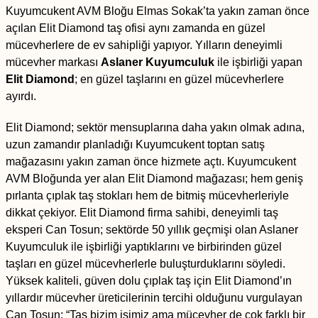
Kuyumcukent AVM Bloğu Elmas Sokak’ta yakın zaman önce
açılan Elit Diamond taş ofisi aynı zamanda en güzel
mücevherlere de ev sahipliği yapıyor. Yılların deneyimli
mücevher markası
Aslaner Kuyumculuk
ile işbirliği yapan
Elit Diamond
; en güzel taşlarını en güzel mücevherlere
ayırdı.
Elit Diamond; sektör mensuplarına daha yakın olmak adına,
uzun zamandır planladığı Kuyumcukent toptan satış
mağazasını yakın zaman önce hizmete açtı. Kuyumcukent
AVM Bloğunda yer alan Elit Diamond mağazası; hem geniş
pırlanta çıplak taş stokları hem de bitmiş mücevherleriyle
dikkat çekiyor. Elit Diamond firma sahibi, deneyimli taş
eksperi Can Tosun; sektörde 50 yıllık geçmişi olan Aslaner
Kuyumculuk ile işbirliği yaptıklarını ve birbirinden güzel
taşları en güzel mücevherlerle buluşturduklarını söyledi.
Yüksek kaliteli, güven dolu çıplak taş için Elit Diamond’ın
yıllardır mücevher üreticilerinin tercihi olduğunu vurgulayan
Can Tosun; “Taş bizim işimiz ama mücevher de çok farklı bir