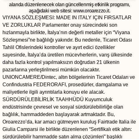
alanda düzenlenecek olan güncellenmiş etkinlik programı,
aşağıdaki web sitesi: www.oroarezzo.it.
VIYANA SÖZLEŞMESI: MADE IN ITALY IÇIN FIRSATLAR
VE ZORLUKLAR Parlamenter onay sürecindeki son
hızlanmayla birlikte, İtalya’nın değerli metaller için “Viyana
Sözleşmesi”ne bağlılığı yakındır. Bu nedenle, Ticaret Odası
Tahlil Ofislerindeki kontroller ve ayırt edici özellikler
sayesinde, İtalya’da üretilen mücevherlerin, varış ülkesinde
daha fazla kontrol yapılmaksızın doğrudan 21 ülkenin
pazarlarına yerleştirilmesi mümkün olacaktır.
UNIONCAMERE/Dintec, altın bölgelerinin Ticaret Odaları ve
Confindustria FEDERORAFI, prosedürler, damgalama ve
maliyetlerle ilgili ayrıntılarla konuyu ele alacak.
SÜRDÜRÜLEBİLİRLİK TAAHHÜDÜ Kuyumculuk
endüstrisinde çevresel ve sosyal sürdürülebilirliğe olan
bağlılık, hammaddeden başlayarak artmaktadır. Bu,
Oroarezzo’da, kar amacı gütmeyen kuruluş Fairtrade Italia ile
Giulia Camparsi ile birlikte düzenlenen “Sertifikalı etik altın:
sürdürülebilir hammadde satın alma çözümleri” başlıklı