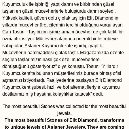
Kuyumculuk ile işbirliği yaptıklarını ve birbirinden güzel
taşları en güzel mücevherlerle buluşturduklarını söyledi.
Yüksek kaliteli, güven dolu çıplak taş için Elit Diamond’ın
yıllardır mücevher üreticilerinin tercihi olduğunu vurgulayan
Can Tosun; “Taş bizim işimiz ama mücevher de çok farklı bir
uzmanlık istiyor. Mücevher alanında önemli bir tecrübeye
sahip olan Aslaner Kuyumculuk ile işbirliği yaptık.
Mücevherin hammaddesi çıplak taştır. Mağazamızda özenle
seçilen taşlarımızın nasıl çok özel mücevherlere
dönüştüğünü gösteriyoruz” diye konuştu. Tosun; “Yıllardır
Kuyumcukent’te bulunan müşterilerimiz burada bir taş ofisi
açmamızı istiyorlardı. Faaliyetlerine başlayan Elit Diamond
Kuyumcukent şubesi, hızlı ve bol alternatifleriyle kuyumcu
dostlarımızın iş hayatına kolaylıklar katacak” dedi.
The most beautiful Stones was collected for the most beautiful
jewels.
The most beautiful Stones of Elit Diamond, transforms
to unique jewels of Aslaner Jewelery. They are coming