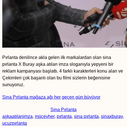
Pırlanta denilince akla gelen ilk markalardan olan sina
pırlanta X Buray aşka atılan imza sloganıyla yepyeni bir
reklam kampanyası başlattı. 4 farklı karakterleri konu alan ve
Çekimleri çok başarılı olan bu filmi sizlerin beğenisine
sunuyoruz.
Sina Pırlanta mağaza ağı her geçen gün büyüyor
Sina Pırlanta
aşkaatılanimza
,
mücevher
,
pırlanta
,
sina pırlanta
,
sinaxburay
,
ucuzpırlanta