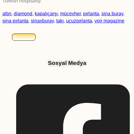
Turkish hospitality.”
altın
,
diamond
,
kapalıçarşı
,
mücevher
,
pırlanta
,
sina buray
,
sina pırlanta
,
sinaxburay
,
takı
,
ucuzpırlanta
,
voir magazine
Bize Ulaşın
Sosyal Medya