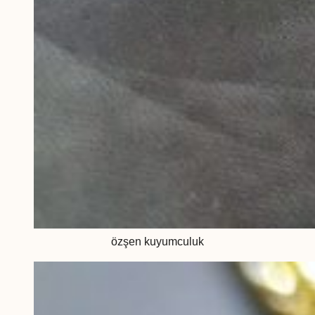
özşen kuyumculuk