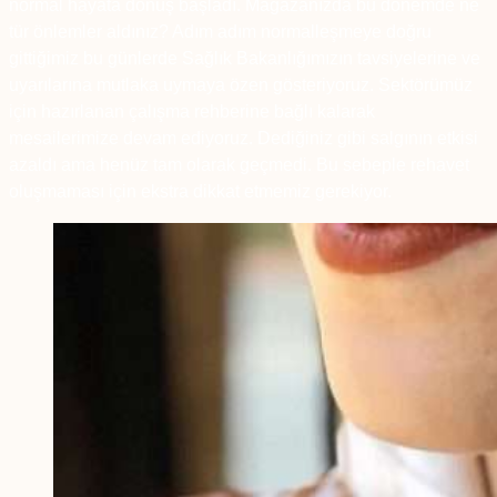
normal hayata dönüş başladı. Mağazanızda bu dönemde ne
tür önlemler aldınız? Adım adım normalleşmeye doğru
gittiğimiz bu günlerde Sağlık Bakanlığımızın tavsiyelerine ve
uyarılarına mutlaka uymaya özen gösteriyoruz. Sektörümüz
için hazırlanan çalışma rehberine bağlı kalarak
mesailerimize devam ediyoruz. Dediğiniz gibi salgının etkisi
azaldı ama henüz tam olarak geçmedi. Bu sebeple rehavet
oluşmaması için ekstra dikkat etmemiz gerekiyor.