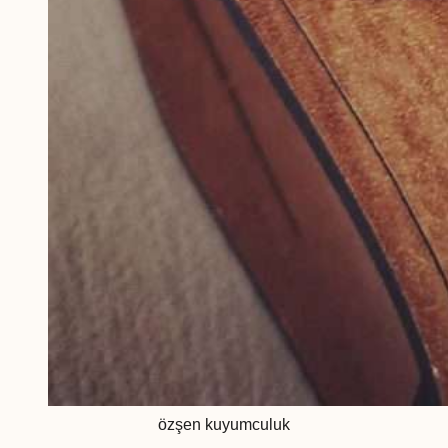
özşen kuyumculuk