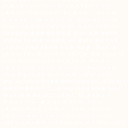
oldukça güven gerektiriyor. Bu konuda önemli bir ivme
yakaladınız. Son dönemlerde gerçekleşen satışları nasıl
buluyorsunuz? Ağırlıklı olarak hangi kitle tarafından tercih
ediliyor? Günümüzde online satışlar oldukça ilerledi ve e-
ticaret dünya ekonomisinde büyük bir yer tutuyor. İnternet
üzerinden her şey alınıp satılabiliyor fakat bu kategorilerin
içinde en zor olanlardan biri de altın satmak… Bunun için
çok mesai harcadık, çok emek verdik. Çok şükür ki şu an için
hedeflediğimiz noktaya her geçen gün bir adım daha
yaklaşıyoruz. Biz; Erkan Özşen Gold Jewellery olarak her
kitleye hitap edebilen bir ürün çeşidiyle hizmet vermeyi
amaçlıyor ve bunu da genel olarak başarıyoruz. Ürünlerinizin
üretimi kendinize ait…Bu yaz hangi ürünler revaçta olacak?
Malum altın fiyatları zirveyi zorluyor… Biz de herkesin
alabileceği ekonomik ve güncel modeller üretmeye
çalışıyoruz. Vazgeçilmez aksesuarlarımız şahmeranlar,
kolyeler ve bileklikler yine bu yaza heyecan getirecek.
Korona virüsün ülkemiz üzerindeki yankıları etkisini yitirdikçe