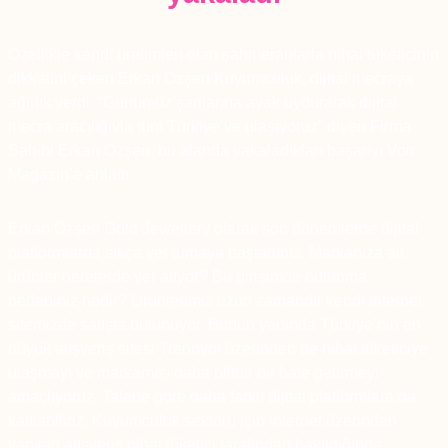
Özellikle kendi üretimleri olan şahmeranlarla nihai tüketicinin
dikkatini çeken Erkan Özşen Kuyumculuk, dijital mecraya
ağırlık verdi. “Günümüz şartlarına ayak uydurarak dijital
mecra aracılığıyla tüm Türkiye’ye ulaşıyoruz” diyen Firma
Sahibi Erkan Özşen, bu alanda yakaladıkları başarıyı Voir
Magazin’e anlattı.
Erkan Özşen Gold Jewellery olarak son dönemlerde dijital
platformlarda sıkça yer almaya başladınız. Markanıza ait
ürünler nerelerde yer alıyor? Bu girişimde bulunma
nedeniniz nedir? Ürünlerimiz uzun zamandır kendi internet
sitemizde satışta bulunuyor. Bunun yanında Türkiye’nin en
büyük alışveriş sitesi Trendyol üzerinden de nihai tüketiciye
ulaşmayı ve markamızı daha bilinir bir hale getirmeyi
amaçlıyoruz. Talebe göre daha farklı dijital platformlara da
katılabiliriz. Kuyumculuk sektörü için internet üzerinden
yapılan alışveriş nihai tüketici tarafından bakıldığında