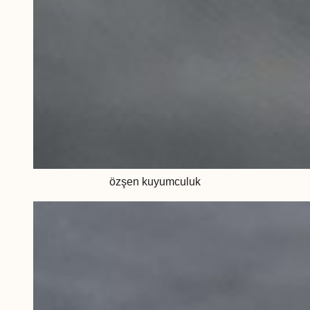
özşen kuyumculuk