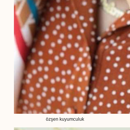
özşen kuyumculuk