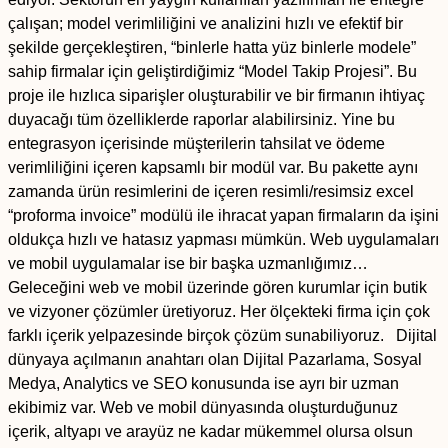
çalışan; model verimliliğini ve analizini hızlı ve efektif bir
şekilde gerçekleştiren, “binlerle hatta yüz binlerle modele”
sahip firmalar için geliştirdiğimiz “Model Takip Projesi”. Bu
proje ile hızlıca siparişler oluşturabilir ve bir firmanın ihtiyaç
duyacağı tüm özelliklerde raporlar alabilirsiniz. Yine bu
entegrasyon içerisinde müşterilerin tahsilat ve ödeme
verimliliğini içeren kapsamlı bir modül var. Bu pakette aynı
zamanda ürün resimlerini de içeren resimli/resimsiz excel
“proforma invoice” modülü ile ihracat yapan firmaların da işini
oldukça hızlı ve hatasız yapması mümkün. Web uygulamaları
ve mobil uygulamalar ise bir başka uzmanlığımız…
Geleceğini web ve mobil üzerinde gören kurumlar için butik
ve vizyoner çözümler üretiyoruz. Her ölçekteki firma için çok
farklı içerik yelpazesinde birçok çözüm sunabiliyoruz. Dijital
dünyaya açılmanın anahtarı olan Dijital Pazarlama, Sosyal
Medya, Analytics ve SEO konusunda ise ayrı bir uzman
ekibimiz var. Web ve mobil dünyasında oluşturduğunuz
içerik, altyapı ve arayüz ne kadar mükemmel olursa olsun