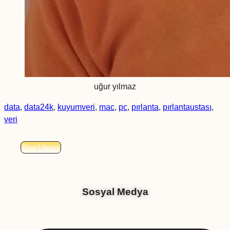
uğur yılmaz
data
,
data24k
,
kuyumveri
,
mac
,
pc
,
pırlanta
,
pırlantaustası
,
veri
Bize Ulaşın
Sosyal Medya