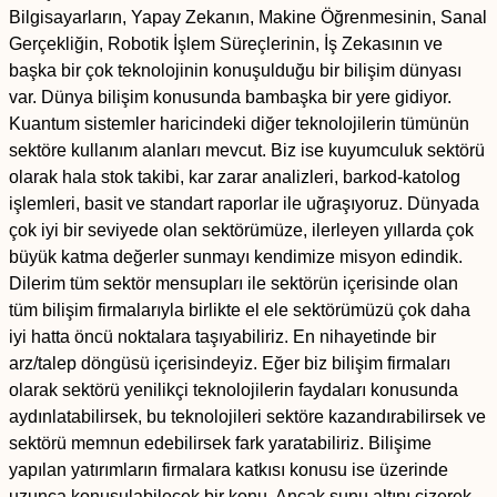
Bilgisayarların, Yapay Zekanın, Makine Öğrenmesinin, Sanal
Gerçekliğin, Robotik İşlem Süreçlerinin, İş Zekasının ve
başka bir çok teknolojinin konuşulduğu bir bilişim dünyası
var. Dünya bilişim konusunda bambaşka bir yere gidiyor.
Kuantum sistemler haricindeki diğer teknolojilerin tümünün
sektöre kullanım alanları mevcut. Biz ise kuyumculuk sektörü
olarak hala stok takibi, kar zarar analizleri, barkod-katolog
işlemleri, basit ve standart raporlar ile uğraşıyoruz. Dünyada
çok iyi bir seviyede olan sektörümüze, ilerleyen yıllarda çok
büyük katma değerler sunmayı kendimize misyon edindik.
Dilerim tüm sektör mensupları ile sektörün içerisinde olan
tüm bilişim firmalarıyla birlikte el ele sektörümüzü çok daha
iyi hatta öncü noktalara taşıyabiliriz. En nihayetinde bir
arz/talep döngüsü içerisindeyiz. Eğer biz bilişim firmaları
olarak sektörü yenilikçi teknolojilerin faydaları konusunda
aydınlatabilirsek, bu teknolojileri sektöre kazandırabilirsek ve
sektörü memnun edebilirsek fark yaratabiliriz. Bilişime
yapılan yatırımların firmalara katkısı konusu ise üzerinde
uzunca konuşulabilecek bir konu. Ancak şunu altını çizerek