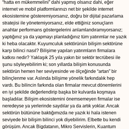
“hatta en mükemmelini” dahi yapmış olsanız dahi, eğer
internet ve mobil platformlarınızı net bir şekilde internet
ekosistemine gösteremiyorsanız, doğru bir dijital pazarlama
stratejisi ile yönetemiyorsanız, elde ettiğiniz sonuçların
anahtar performans göstergelerini anlamlandıramıyorsanız;
yaptığınız ya da yapmayı planladığınız tüm yatırımlar ne yazık
ki heba olacaktır. Kuyumculuk sektörünün bilişim sektörüne
karşı bilinci nasıl? Bilişime yapılan yatırımların firmalara
katkısı nedir? Yaklaşık 25 yıla yakın bir sektör tecrübesi ile
şunu söyleyebilirim ki; son yıllarda bilişim konusunda
sektörün hemen her seviyesinde ve ölçeğinde “artan” bir
bilinçlenme var. Aslında bilişime yönelik farkındalık hep
vardı. Bu bilincin farkında olan firmalar mevcut dönemlerini
en iyi şekilde değerlendirip başka bir kulvarda koşmaya
başladılar. Bilişim ekosistemini önemsemeyen firmalar ise
neredeyse ya yerlerinde saydılar ya da artık yoklar. Ancak
sektörün bütününe baktığımızda ne yazık ki hala istenen
seviyede bir bilişim bilinci yok diyebilirim. Elbette bu kendi
görüşüm. Ancak Bigdatanın, Mikro Servislerin, Kuantum