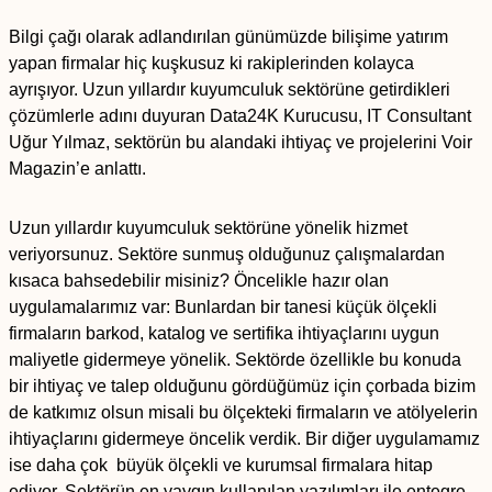
Bilgi çağı olarak adlandırılan günümüzde bilişime yatırım
yapan firmalar hiç kuşkusuz ki rakiplerinden kolayca
ayrışıyor. Uzun yıllardır kuyumculuk sektörüne getirdikleri
çözümlerle adını duyuran Data24K Kurucusu, IT Consultant
Uğur Yılmaz, sektörün bu alandaki ihtiyaç ve projelerini Voir
Magazin’e anlattı.
Uzun yıllardır kuyumculuk sektörüne yönelik hizmet
veriyorsunuz. Sektöre sunmuş olduğunuz çalışmalardan
kısaca bahsedebilir misiniz? Öncelikle hazır olan
uygulamalarımız var: Bunlardan bir tanesi küçük ölçekli
firmaların barkod, katalog ve sertifika ihtiyaçlarını uygun
maliyetle gidermeye yönelik. Sektörde özellikle bu konuda
bir ihtiyaç ve talep olduğunu gördüğümüz için çorbada bizim
de katkımız olsun misali bu ölçekteki firmaların ve atölyelerin
ihtiyaçlarını gidermeye öncelik verdik. Bir diğer uygulamamız
ise daha çok büyük ölçekli ve kurumsal firmalara hitap
ediyor. Sektörün en yaygın kullanılan yazılımları ile entegre