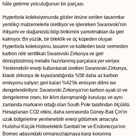
hâle getirme yolculuğunun bir parçası.
Hyperbola koleksiyonunda gözler önüne serilen tasarımlar
yenilikçi malzemelerle üretiliyor ve işlenirken Swarovski’nin
ihtişamı ve olağanüstü bilgi birikimini yansıtmaktan da geri
kalmıyor. Bir yüzük, bir bileklik ve üç küpeden oluşan
Hyperbola koleksiyonu, tasarım ve kaliteden taviz vermeden
karbon nötr sertifikalı Swarovski Zirkonya ve geri
dönüştürülmüş metalle hazırlanmış parçalara yer veriyor.
Yenilenebilir enerji kullanılarak üretilen Swarovski Zirkonya,
klasik zirkonya ile kıyaslandığında %58 daha az karbon
emisyonu salıyor; geri kalan %42’lik emisyon dilimi ise
dengelendiriliyor. Swarovski Zirkonya’nın karbon ayak izi ve
dengelenme oranı, bir iklim danışmanlığı kuruluşu ve aynı
zamanda markanın ortağı olan South Pole tarafından ölçüldü.
Hesaplanan CO2 etkisi, daha sonrasında Güney-Batı Çin’in
uzak bölgelerine yenilenebilir enerji götürmek amacıyla
Huóshui Küçük Hidroelektrik Santrali’ne ve Endonezya’nın
Borneo adasındaki ormansızlaşmaya karşı korunma