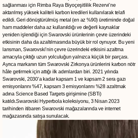
sağlanması için Rimba Raya Biyoçeşitlilik Rezervi’ne
aktarılmış yüksek kaliteli karbon kredileri kullanılarak telafi
edildi. Geri dönüştürülmüş metal (en az %90) üretiminde doğal
ham maddeler daha az kullanıldığı ve değerli kaynaklar
yeniden işlendiği için Swarovski ürünlerinin çevre üzerindeki
etkisinin daha da azaltılmasında büyük bir rol oynuyor. Bu yeni
lansman, Swarovski’nin çevre üzerindeki etkisini azaltma
amacıyla çıktığı uzun yolculuğun yalnızca küçük bir parçası.
Ayrıca markanın tüm Swarovski Zirkonya ürünlerini karbon nötr
hâle getirmek için attığı ilk adımlardan biri. 2021 yılında
Swarovski, 2030’a kadar kapsam 1 ve kapsam 2 sera gazı
emisyonlarını %47, kapsam 3 emisyonlarını %28 azaltmak
adına Science Based Targets girişimine (SBTi)
katıldı.Swarovski Hyperbola koleksiyonu, 3 Nisan 2023
tarihinden itibaren Swarovski mağazalarında ve internet
mağazasında satışa sunulacak.