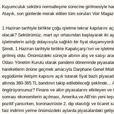
Kuyumculuk sektörü normalleşme sürecine girilmesiyle ha
Atayık, son günlerde merak edilen tüm soruları Voir Magaz
1 Haziran tarihiyle birlikte çoğu işletme tekrar kapılarını
olacak? Sektörümüz, mart ayı ortasından başlayarak iki ay
işletmelerin azlığı dolayısıyla sağlıklı bir fiyat oluşamıyor
Şimdi, 1 Haziran tarihiyle birlikte Kapalıçarşı’nın ve işletm
girilmiş oldu. Önümüzdeki süreçte altının alış ve satışı a
Odası Yönetim Kurulu olarak pandemi döneminde piyasaların 
hareketlerin önüne geçmek amacıyla Darphane Genel Müdürlü
eşgüdümle iletişim kapısını açık tutarak fiyat bazlı piyas
altında 380-365 TL bandının takip edilebileceği şeklinde… Al
öngörüyorsunuz? Finans ve altın piyasalarını etkileyen ve
sonrası ekonomilerin açılması, Amerika ve AB’nin yeni teşvi
pozitif yansırken, koronavirüste 2. dip olasılığı ve ticare
faiz indirimi yerine önümüzdeki aylarda piyasalardaki gelişmel