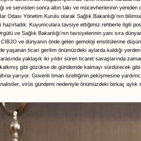
iği ve servisten sonra altın takı ve mücevherlerinin yeniden
ar Odası Yönetim Kurulu olarak Sağlık Bakanlığı’nın bilimse
azırladık. Kuyumculara tavsiye ettiğimiz rehberle ilgili pos
rgütü ve Sağlık Bakanlığı’nın tavsiyelerinin yanı sıra düny
CIBJO ve dünyanın önde gelen gemoloji enstitülerine düş
lerde yaşanan ticari gerilim önümüzdeki aylarda kaldığı yerd
n arasında yaklaşık iki yıldır süren ticaret savaşlarında za
a kalkmış gibi gözükse de gündemde kalmayı sürdürecek gib
ltına yarıyor. Güvenli liman özelliğinin pekişmesine yardımcı
analistler, virüs gündemi nedeniyle önümüzdeki birkaç aylık s