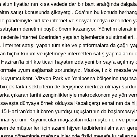
 altın fiyatlarının kısa vadede dar bir bant aralığında dalga
 altın satışı konusunda şikayetçi. Oda’nın bu konuda herhang
kle pandemiyle birlikte internet ve sosyal medya üzerinden ya
 satışların denetimi büyük önem kazanıyor. Yönetim olarak i
 nedenle internet üzerinden yapılan işlemlerde suistimalleri, 
k. İnternet satışı yapan tüm site ve platformalara da çağrı ya
yan hiçbir kurum ve işletmeye internetten satış yapmalarını ö
aziran’la birlikte ticari hayatımızda yeni bir sayfa açılmış o
i normale uyum sağlamak zorundayız. Maske, fiziki mesafe ve
im Kuyumcukent, Vizyon Park ve Yenibosna bölgesine taşınsa 
birçok farklı sektörlerin de değişmez merkezi olmayı sürdür
 marka çıkaran tarihi zenginlikleriyle makroekonomiye yön ver
le savaşta dünyaya örnek olduysa Kapalıçarşı esnafının da h
15 Haziran’dan itibaren yurtdışı uçuşlarının da başlamasıyl
e inanıyorum. Kuyumcular mağazalarında müşterileri ve person
em de müşterileri için azami hijyen tedbirlerini almaları ger
malleşme döneminde mağaza içlerinde fiziki mesafe kuralların