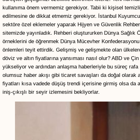
kullanıma önem vermemiz gerekiyor. Tabii ki kişisel temizl
edilmesine de dikkat etmemiz gerekiyor. İstanbul Kuyumcul
sektöre özel eklemeler yaparak Hijyen ve Güvenlik Rehberi h
sitemizde yayınladık. Rehberi oluştururken Dünya Sağlık Ö
örneklerini de öğrenmek Dünya Mücevher Konfederasyonu 
önlemleri teyit ettirdik. Gelişmiş ve gelişmekte olan ülke
döviz ve altın fiyatlarına yansıması nasıl olur? ABD ve Çi
yükseliyor ve ardından anlaşma haberleriyle bu süreç raf
olumsuz haber akışı gibi ticaret savaşları da doğal olarak a
fiyatları kısa vadede düşüş trendi içerisine girmiş olsa da 
iniş-çıkışlı bir seyir izlemesini bekliyorlar.