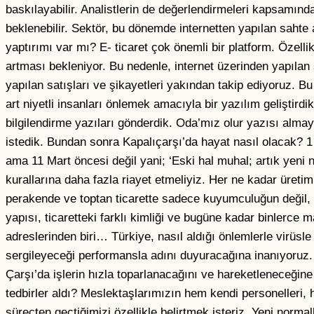
baskılayabilir. Analistlerin de değerlendirmeleri kapsamında
beklenebilir. Sektör, bu dönemde internetten yapılan sahte
yaptırımı var mı? E- ticaret çok önemli bir platform. Özelli
artması bekleniyor. Bu nedenle, internet üzerinden yapılan
yapılan satışları ve şikayetleri yakından takip ediyoruz. Bu
art niyetli insanları önlemek amacıyla bir yazılım geliştirdi
bilgilendirme yazıları gönderdik. Oda’mız olur yazısı alma
istedik. Bundan sonra Kapalıçarşı’da hayat nasıl olacak? 1 H
ama 11 Mart öncesi değil yani; ‘Eski hal muhal; artık yen
kurallarına daha fazla riayet etmeliyiz. Her ne kadar üret
perakende ve toptan ticarette sadece kuyumculuğun değil, 
yapısı, ticaretteki farklı kimliği ve bugüne kadar binlerce
adreslerinden biri… Türkiye, nasıl aldığı önlemlerle virüs
sergileyeceği performansla adını duyuracağına inanıyoruz. 
Çarşı’da işlerin hızla toparlanacağını ve hareketleneceğin
tedbirler aldı? Meslektaşlarımızın hem kendi personelleri, h
süreçten geçtiğimizi özellikle belirtmek isteriz. Yeni nor