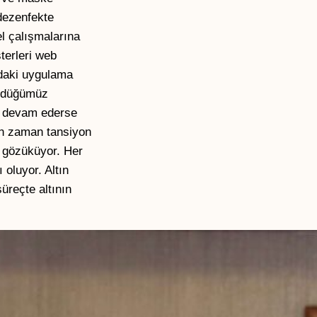
 dezenfekte
l çalışmalarına
terleri web
adaki uygulama
ündüğümüz
en devam ederse
man zaman tansiyon
i gözüküyor. Her
 oluyor. Altın
üreçte altının