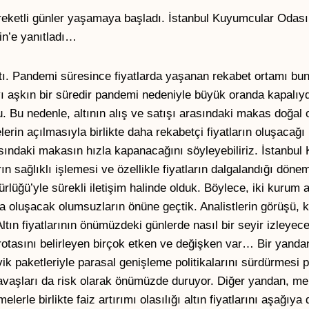
reketli günler yaşamaya başladı. İstanbul Kuyumcular Odas
in’e yanıtladı…
 açtı. Pandemi süresince fiyatlarda yaşanan rekabet ortamı bu
ı aşkın bir süredir pandemi nedeniyle büyük oranda kapalıyd
du. Bu nedenle, altının alış ve satışı arasındaki makas doğal 
elerin açılmasıyla birlikte daha rekabetçi fiyatların oluşacağ
rasındaki makasın hızla kapanacağını söyleyebiliriz. İstanbu
sağlıklı işlemesi ve özellikle fiyatların dalgalandığı dönem
ğü’yle sürekli iletişim halinde olduk. Böylece, iki kurum 
ada oluşacak olumsuzların önüne geçtik. Analistlerin görüşü,
tın fiyatlarının önümüzdeki günlerde nasıl bir seyir izleyece
 rotasını belirleyen birçok etken ve değişken var… Bir yand
k paketleriyle parasal genişleme politikalarını sürdürmesi p
t savaşları da risk olarak önümüzde duruyor. Diğer yandan, m
erle birlikte faiz artırımı olasılığı altın fiyatlarını aşağıya