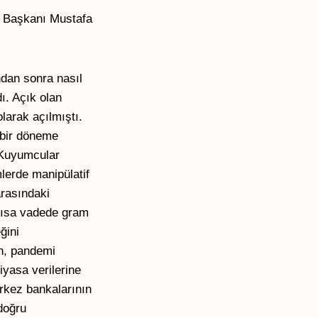
ı Başkanı Mustafa
ndan sonra nasıl
ı. Açık olan
olarak açılmıştı.
ı bir döneme
l Kuyumcular
lerde manipülatif
arasındaki
 kısa vadede gram
ğini
an, pandemi
iyasa verilerine
erkez bankalarının
 doğru