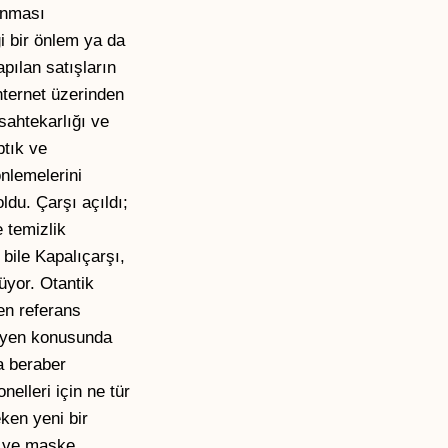
lanması
i bir önlem ya da
pılan satışların
nternet üzerinden
sahtekarlığı ve
ptık ve
nlemelerini
ldu. Çarşı açıldı;
 temizlik
bile Kapalıçarşı,
üyor. Otantik
en referans
ijyen konusunda
a beraber
elleri için ne tür
eken yeni bir
a ve maske